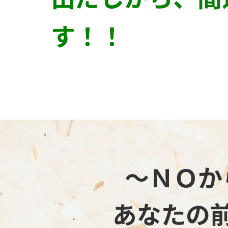
す！！
～ＮＯか
あなたの