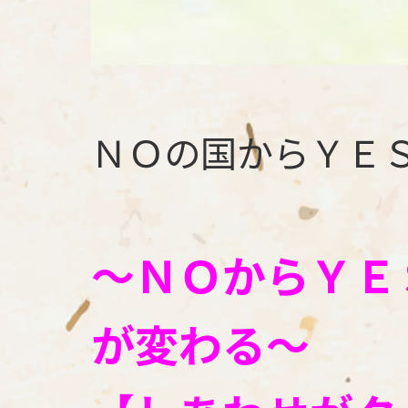
ＮＯの国からＹＥ
～ＮＯからＹＥ
が変わる～